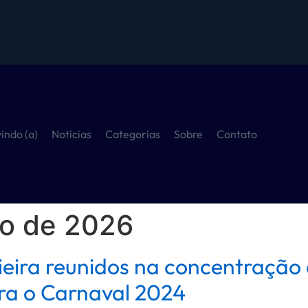
indo (a)
Notícias
Categorias
Sobre
Contato
ro de 2026
Vieira reunidos na concentraçã
ara o Carnaval 2024