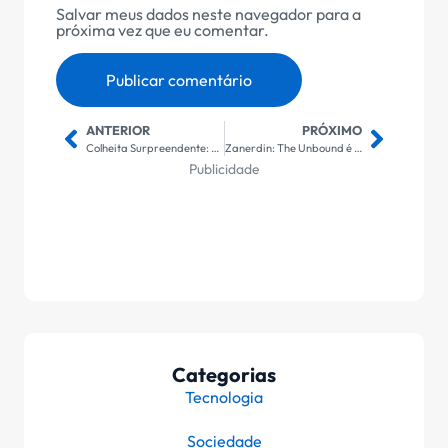
Salvar meus dados neste navegador para a
próxima vez que eu comentar.
ANTERIOR
PRÓXIMO
Colheita Surpreendente: Manga Gigante do Ceará é Dividida Entre 10 Famílias em Ação Solidária
Zanerdin: The Unbound é Revelado – O Novo RPG de Turno Que Promete Revolucionar o Mundo dos Games no PC e PS5
Publicidade
Categorias
Tecnologia
Sociedade