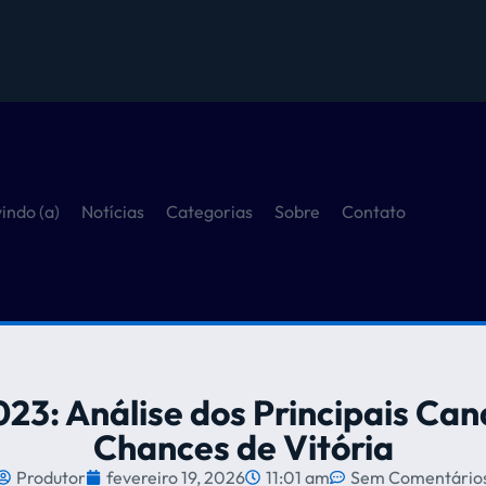
indo (a)
Notícias
Categorias
Sobre
Contato
23: Análise dos Principais Can
Chances de Vitória
Produtor
fevereiro 19, 2026
11:01 am
Sem Comentário