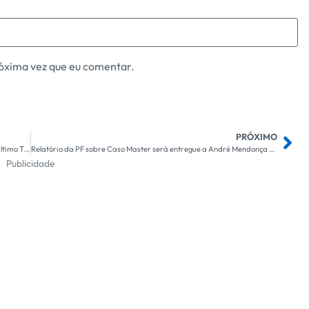
óxima vez que eu comentar.
PRÓXIMO
Palmeiras Brilha Fora do Allianz: Recordando a Conquista do Último Título nas Quartas do Paulista
Relatório da PF sobre Caso Master será entregue a André Mendonça na Próxima Semana: Expectativas e Implicações
Publicidade