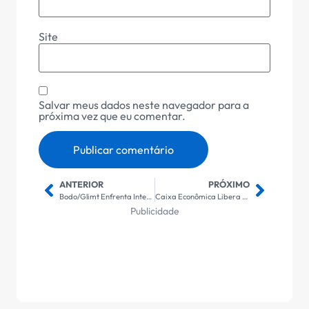
Site
Salvar meus dados neste navegador para a
próxima vez que eu comentar.
ANTERIOR
PRÓXIMO
Bodo/Glimt Enfrenta Inter de Milão: Guia Completo de Transmissão e Análise do Jogo dos Playoffs da Champions League
Caixa Econômica Libera Pagamento do Bolsa Família para Beneficiários com NIS Final 3: Confira Datas e Valores
Publicidade