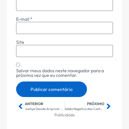
E-mail
*
Site
Salvar meus dados neste navegador para a
próxima vez que eu comentar.
ANTERIOR
PRÓXIMO
Justiça Decide Arquivar Caso da Morte de Ambulante Senegalês em SP: Implicações e Repercussões
Saldo Negativo das Contas Externas em Janeiro de 2026 Registra Queda Significativa, Revelando Tendências Econômicas Promissoras
Publicidade