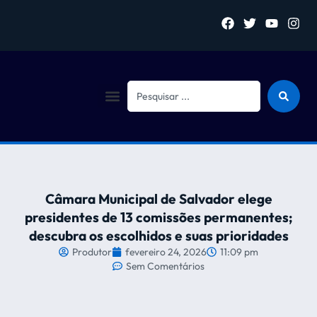
Sejam bem vindo (a)
Câmara Municipal de Salvador elege
presidentes de 13 comissões permanentes;
descubra os escolhidos e suas prioridades
Produtor
fevereiro 24, 2026
11:09 pm
Sem Comentários