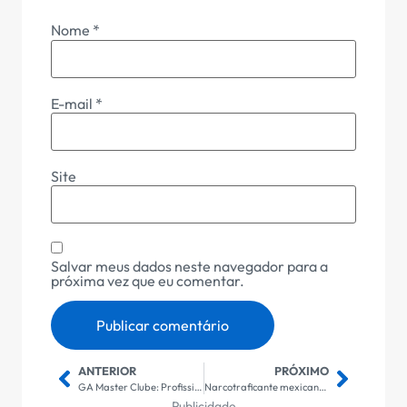
Nome
*
E-mail
*
Site
Salvar meus dados neste navegador para a
próxima vez que eu comentar.
ANTERIOR
PRÓXIMO
GA Master Clube: Profissionais da Saúde Aprendem Gestão e Liderança com Ênfase no Empreendedorismo em Imersão Exclusiva
Narcotraficante mexicano ‘El Mencho’ é abatido em operação militar: um golpe decisivo no tráfico internacional
Publicidade