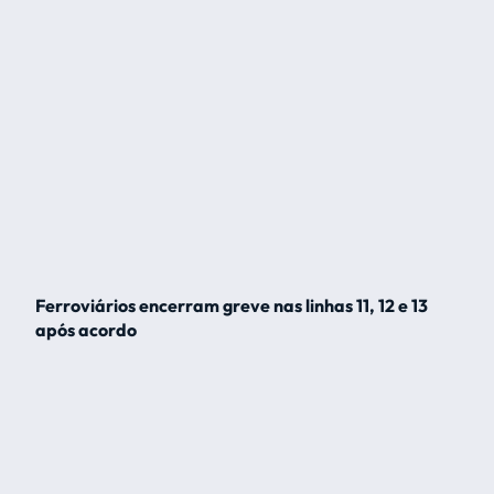
Ferroviários encerram greve nas linhas 11, 12 e 13
após acordo