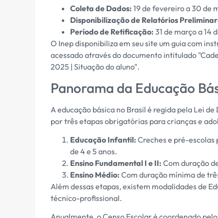
Coleta de Dados:
19 de fevereiro a 30 de
Disponibilização de Relatórios Preliminar
Período de Retificação:
31 de março a 14 d
O Inep disponibiliza em seu site um guia com in
acessado através do documento intitulado "Cade
2025 | Situação do aluno".
Panorama da Educação Bási
A educação básica no Brasil é regida pela Lei d
por três etapas obrigatórias para crianças e ado
Educação Infantil:
Creches e pré-escolas p
de 4 e 5 anos.
Ensino Fundamental I e II:
Com duração de 
Ensino Médio:
Com duração mínima de três 
Além dessas etapas, existem modalidades de Edu
técnico-profissional.
Anualmente, o Censo Escolar é coordenado pelo 