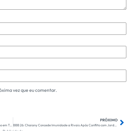
óxima vez que eu comentar.
PRÓXIMO
Trabalhador, Abra os Olhos: Realidade do Mercado de Trabalho em Tempos de Crise – ICL Notícias
BBB 26: Chaiany Concede Imunidade a Rivais Após Conflito com Jordana; Entenda as Implicações dessa Decisão