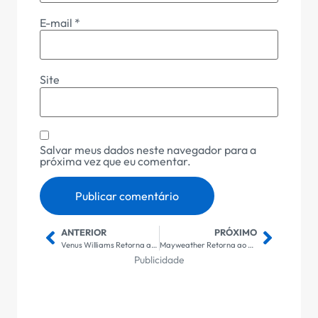
E-mail
*
Site
Salvar meus dados neste navegador para a
próxima vez que eu comentar.
ANTERIOR
PRÓXIMO
Venus Williams Retorna ao Torneio de Indian Wells: A Lenda do Tênis aos 45 Anos Desafia Novas Gerações
Mayweather Retorna ao Ringue: Lenda do Boxe Promete Surpresas em Novo Desafio Profissional
Publicidade