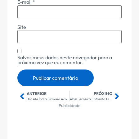
E-mail
*
Site
Salvar meus dados neste navegador para a
próxima vez que eu comentar.
ANTERIOR
PRÓXIMO
Brasil e Índia Firmam Acordo Estratégico para Exploração de Terras Raras e Minerais Críticos: Implicações para o Futuro Econômico
Abel Ferreira Enfrenta Desafio Histórico: 6ª Quartas de Final do Paulista com o Palmeiras em Busca de Igualar Legado de Felipão
Publicidade