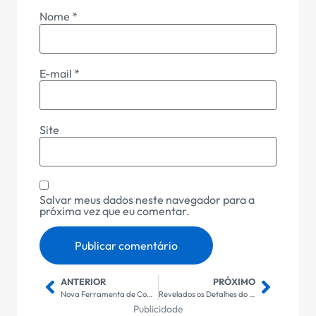
Nome
*
E-mail
*
Site
Salvar meus dados neste navegador para a
próxima vez que eu comentar.
ANTERIOR
PRÓXIMO
Nova Ferramenta de Combate a Contas Falsas Ultrapassa 1 Milhão de Usuários e Revoluciona a Segurança Digital
Revelados os Detalhes do Novo Programa de Galvão Bueno: Expectativas e Inovações que Prometem Surpreender!
Publicidade