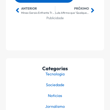
ANTERIOR
PRÓXIMO
Minas Gerais Enfrenta Tragédia: 22 Vítimas das Chuvas e Calamidade Pública Anunciada
Lula Afirma que ‘Qualquer Sacrifício’ é Necessário para Capturar Chefes do Crime Organizado
Publicidade
Categorias
Tecnologia
Sociedade
Noticias
Jornalismo