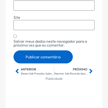
Site
Salvar meus dados neste navegador para a
próxima vez que eu comentar.
ANTERIOR
PRÓXIMO
Steam Sob Pressão: Ação Coletiva no Reino Unido Denuncia Comissão de 30% como Injusta ao Mercado
Neymar Sob Risco de Aposentadoria: Futuro do Craque em Debate Após Anúncio Surpreendente
Publicidade