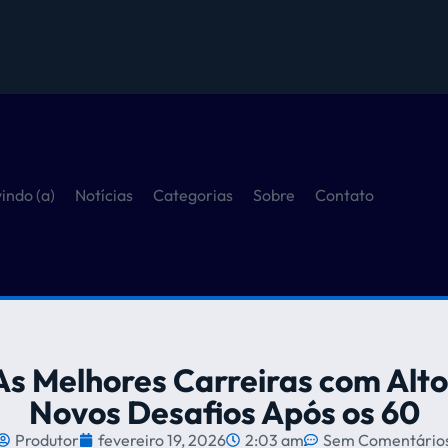
indo (a)
Notícias
Categorias
Sobre
Contato
 As Melhores Carreiras com Alt
Novos Desafios Após os 60
Produtor
fevereiro 19, 2026
2:03 am
Sem Comentário