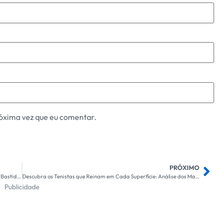
óxima vez que eu comentar.
PRÓXIMO
Bruno Rodrigues Retorna ao Cruzeiro: Exclusivo Olhar sobre os Bastidores da Sua Volta à Toca
Descubra os Tenistas que Reinam em Cada Superfície: Análise dos Maiores Dominadores do Tênis Mundial
Publicidade