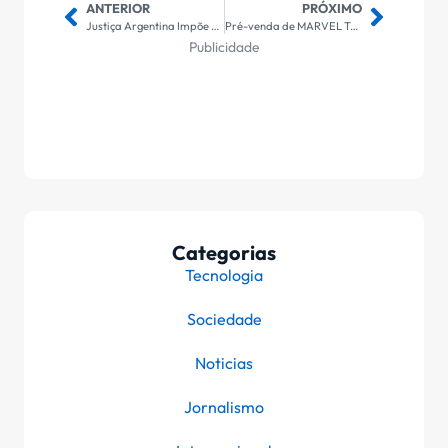
ANTERIOR
PRÓXIMO
Justiça Argentina Impõe Restrições a Presidente da AFA em Caso de Suposta Sonegação Fiscal
Pré-venda de MARVEL Tōkon: Fighting Souls inicia por R$340 para PC e PS5; descubra todos os detalhes!
Publicidade
Categorias
Tecnologia
Sociedade
Noticias
Jornalismo