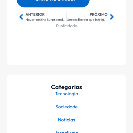
ANTERIOR
PRÓXIMO
Novorizontino Surpreende Santos com Vitória de 2 a 1; Igor Vinicius Reconhece Desempenho Abaixo do Esperado
Unesco Revela que Inteligência Artificial Pode Reduzir em Até 24% as Receitas da Indústria Musical
Publicidade
Categorias
Tecnologia
Sociedade
Noticias
Jornalismo