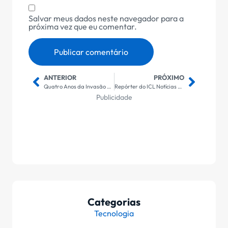
Salvar meus dados neste navegador para a
próxima vez que eu comentar.
ANTERIOR
PRÓXIMO
Quatro Anos da Invasão da Ucrânia: Análise dos Impactos Geopolíticos e Humanitários
Repórter do ICL Notícias Enfrenta Intimidação Após Questionar Deputados da Oposição em Cobertura Polêmica
Publicidade
Categorias
Tecnologia