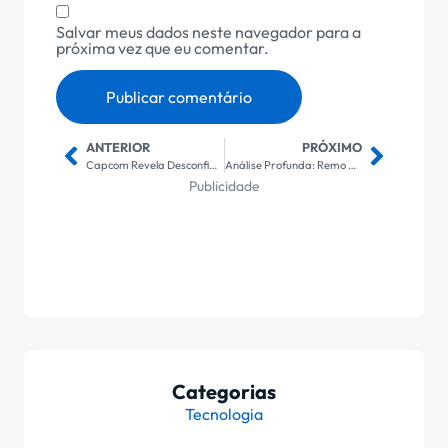
Salvar meus dados neste navegador para a
próxima vez que eu comentar.
ANTERIOR
PRÓXIMO
Capcom Revela Desconfiança Inicial no Switch 2, Mas Resident Evil Requiem Surpreende ao Rodar com Facilidade no Console
Análise Profunda: Remo Enfrenta Internacional – Estatísticas e Previsões para o Grande Confronto
Publicidade
Categorias
Tecnologia