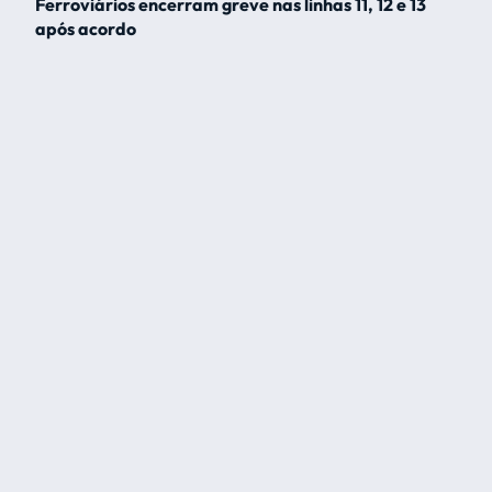
Ferroviários encerram greve nas linhas 11, 12 e 13
após acordo