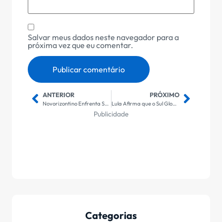
Salvar meus dados neste navegador para a
próxima vez que eu comentar.
ANTERIOR
PRÓXIMO
Novorizontino Enfrenta Santos: Tudo Sobre a Transmissão, Escalações e Detalhes Imperdíveis do Clássico do Paulistão
Lula Afirma que o Sul Global Pode Revolucionar a Economia Mundial: Uma Nova Era de Oportunidades?
Publicidade
Categorias