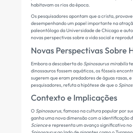
habitavam os rios da época.
Os pesquisadores apontam que a crista, provavel
desempenhando um papel importante na atração d
paleontólogo da Universidade de Chicago e autor
novas perspectivas sobre a vida social e reprodu
Novas Perspectivas Sobre 
Embora a descoberta do
Spinosaurus mirabilis
te
dinossauros fossem aquáticos, os fósseis encont
sugerem que eram predadores de águas rasas, e 
pesquisadores, refuta a hipótese de que o
Spinos
Contexto e Implicações
O
Spinosaurus
, famoso na cultura popular por s
ganha uma nova dimensão com a identificação de
Science
e representa um avanço significativo no
Spinosaurus
ao lado de gigantes como o Tyranno