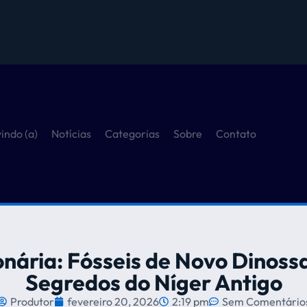
indo (a)
Notícias
Categorias
Sobre
Contato
nária: Fósseis de Novo Dinos
Segredos do Níger Antigo
Produtor
fevereiro 20, 2026
2:19 pm
Sem Comentário