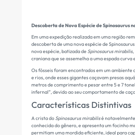
Descoberta de Nova Espécie de Spinosaurus no
Em uma expedição realizada em uma região remot
descoberta de uma nova espécie de Spinosaurus,
nova espécie, batizada de
Spinosaurus mirabilis
,
craniana que se assemelha a uma espada curva e
Os fósseis foram encontrados em um ambiente que
e rios, onde esses gigantes caçavam presas aqu
metros de comprimento e pesar entre 5 e 7 tone
infernal”, devido ao seu comportamento de caça
Características Distintivas
A crista do
Spinosaurus mirabilis
é notavelmente
conhecida do gênero, e apresenta um focinho ma
permitiam uma mordida eficiente, ideal para ca