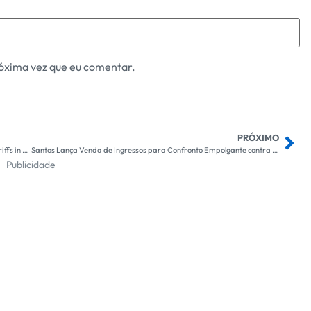
óxima vez que eu comentar.
PRÓXIMO
Lula Advocates for Local Currencies in BRICS, Criticizes U.S. Tariffs in Bold Economic Stance
Santos Lança Venda de Ingressos para Confronto Empolgante contra o Vasco; Confira Todos os Detalhes!
Publicidade