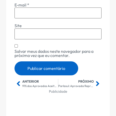
E-mail
*
Site
Salvar meus dados neste navegador para a
próxima vez que eu comentar.
ANTERIOR
PRÓXIMO
91% dos Aprovados Aceitam Ofertas Imediatas na Primeira Convocação: Impactos e Expectativas para o Mercado de Trabalho
Parlasul: Aprovada Representação Brasileira para Acordo Histórico entre Mercosul e União Europeia
Publicidade