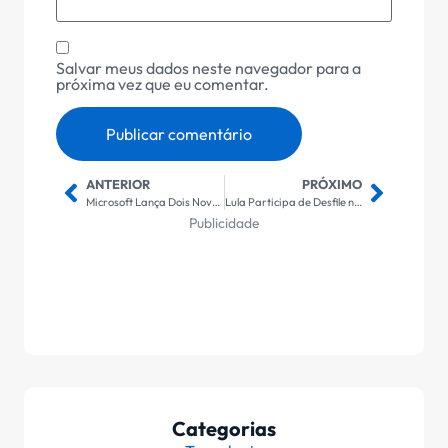
Salvar meus dados neste navegador para a
próxima vez que eu comentar.
ANTERIOR
PRÓXIMO
Microsoft Lança Dois Novos Data Centers de Inteligência Artificial no Brasil: Um Marco na Transformação Digital do País
Lula Participa de Desfile no Rio em Homenagem, Enfrentando Divisões Entre Aliados e Vigilância do TSE
Publicidade
Categorias