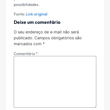
possibilidades.
Fonte:
Link original
Deixe um comentário
O seu endereço de e-mail não será
publicado.
Campos obrigatórios são
marcados com
*
Comentário
*