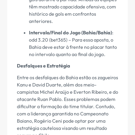
têm mostrado capacidade ofensiva, com
histórico de gols em confrontos
anteriores.
Intervalo/Final do Jogo (Bahia/Bahia)
:
odd 3.20 (bet365) – Para essa aposta, o
Bahia deve estar à frente no placar tanto
no intervalo quanto ao final do jogo.
Desfalques e Estratégia
Entre os desfalques do Bahia estão os zagueiros
Kanu e David Duarte, além dos meio-
campistas Michel Araújo e Everton Ribeiro, e do
atacante Ruan Pablo. Esses problemas podem
dificultar a formação do time titular. Contudo,
com a liderança garantida no Campeonato
Baiano, Rogério Ceni pode optar por uma
estratégia cautelosa visando um resultado