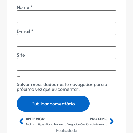
Nome
*
E-mail
*
Site
Salvar meus dados neste navegador para a
próxima vez que eu comentar.
ANTERIOR
PRÓXIMO
Alckmin Questiona Impacto da Quebra de Patentes em Canetas Emagrecedoras na Saúde Pública
Negociações Cruciais em Genebra: Ucrânia e Rússia Buscam Solução para Conflito Acesa
Publicidade