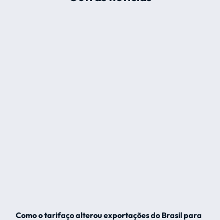
Como o tarifaço alterou exportações do Brasil para