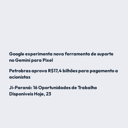
Google experimenta nova ferramenta de suporte
no Gemini para Pixel
Petrobras aprova R$17,4 bilhões para pagamento a
acionistas
Ji-Paraná: 16 Oportunidades de Trabalho
Disponíveis Hoje, 23