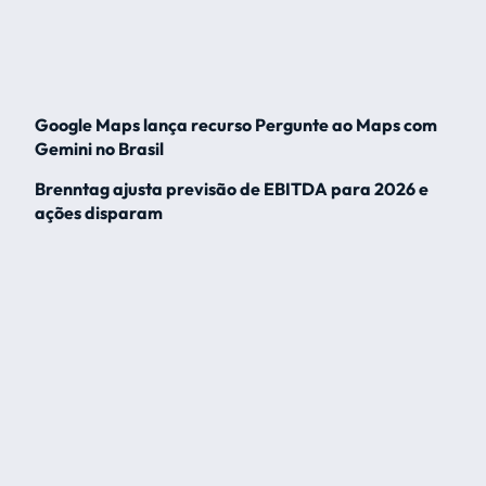
Google Maps lança recurso Pergunte ao Maps com
Gemini no Brasil
Brenntag ajusta previsão de EBITDA para 2026 e
ações disparam