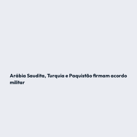
Arábia Saudita, Turquia e Paquistão firmam acordo
militar