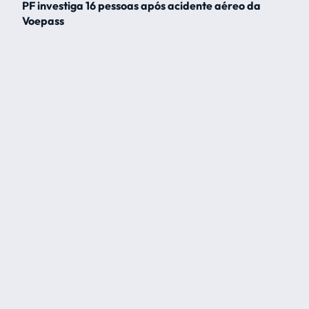
PF investiga 16 pessoas após acidente aéreo da
Voepass