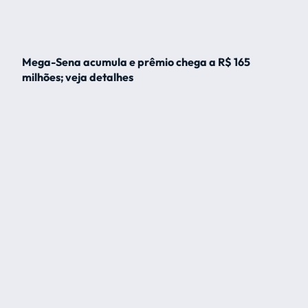
Mega-Sena acumula e prêmio chega a R$ 165
milhões; veja detalhes