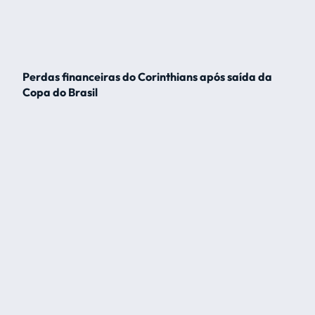
Perdas financeiras do Corinthians após saída da
Copa do Brasil