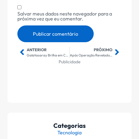
Salvar meus dados neste navegador para a
próxima vez que eu comentar.
ANTERIOR
PRÓXIMO
Galatasaray Brilha em Campo: Vitória Convincente Sobre a Juventus Aclara Caminho para as Oitavas da Champions
Após Operação Reveladora, Sindicato Alerta para Necessidade de Cautela em Vazamento de Dados da Receita Federal
Publicidade
Categorias
Tecnologia